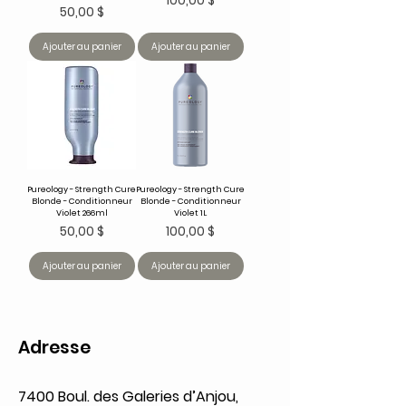
Prix
50,00 $
Ajouter au panier
Ajouter au panier
Pureology - Strength Cure
Pureology - Strength Cure
Blonde - Conditionneur
Blonde - Conditionneur
Violet 266ml
Violet 1L
Prix
Prix
50,00 $
100,00 $
Ajouter au panier
Ajouter au panier
Adresse
7400 Boul. des Galeries d’Anjou,