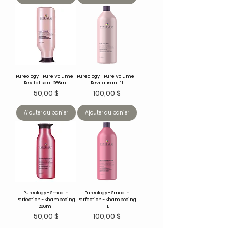
Pureology - Pure Volume -
Pureology - Pure Volume -
Revitalisant 266ml
Revitalisant 1L
Prix
Prix
50,00 $
100,00 $
Ajouter au panier
Ajouter au panier
Pureology - Smooth
Pureology - Smooth
Perfection - Shampooing
Perfection - Shampooing
266ml
1L
Prix
Prix
50,00 $
100,00 $