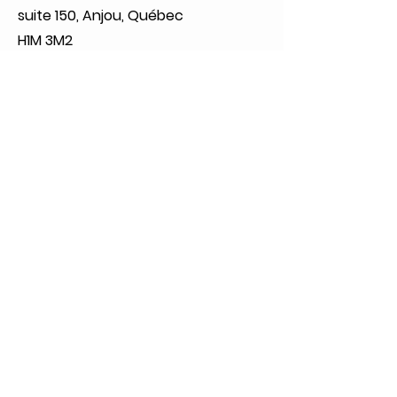
suite 150, Anjou, Québec
H1M 3M2
Téléphone
(514) 353-8800
Heures d'ouverture
Lundi: 09:00 à 20:00
Mardi: 09:00 à 20:00
Mercredi: 09:00 à 21:00
Jeudi: 09:00 à 21:00
Vendredi: 09:00 à 21:00
Samedi: 09:00 à 17:00
Dimanche: 10:00 à 17:00