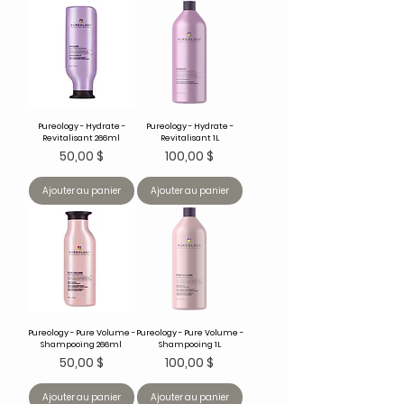
Pureology - Hydrate -
Pureology - Hydrate -
Revitalisant 266ml
Revitalisant 1L
Prix
Prix
50,00 $
100,00 $
Ajouter au panier
Ajouter au panier
Pureology - Pure Volume -
Pureology - Pure Volume -
Shampooing 266ml
Shampooing 1L
Prix
Prix
50,00 $
100,00 $
Ajouter au panier
Ajouter au panier