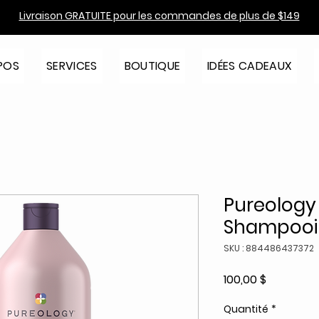
Livraison GRATUITE pour les commandes de plus de $149
POS
SERVICES
BOUTIQUE
IDÉES CADEAUX
Pureology
Shampooin
SKU : 884486437372
Prix
100,00 $
Quantité
*