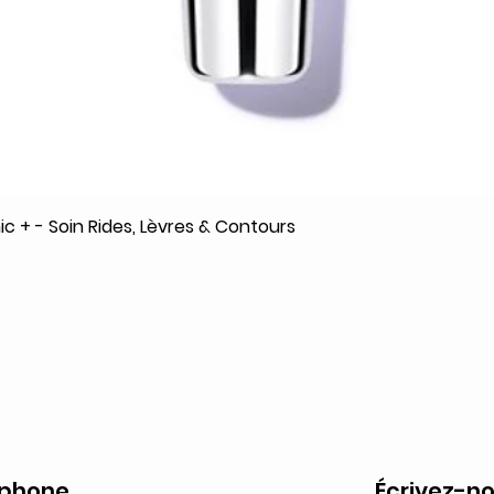
c + - Soin Rides, Lèvres & Contours
Aperçu rapide
éphone
Écrivez-no