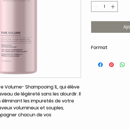
Aj
Format
1L
re Volume- Shampooing 1L, qui élève
eau de légèreté sans les alourdir. Il
n éliminant les impuretés de votre
heveux volumineux et souples,
mpagner chacun de vos