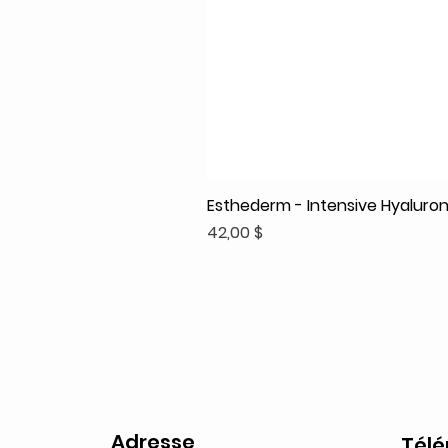
Esthederm - Intensive Hyaluroni
Prix
42,00 $
Adresse
Tél