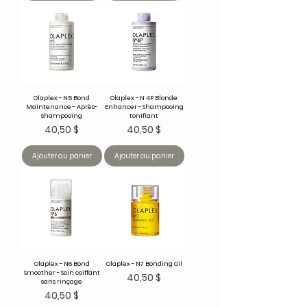
Olaplex - N5 Bond
Olaplex - N 4P Blonde
Maintenance - Après-
Enhancer - Shampooing
shampooing
tonifiant
Prix
Prix
40,50 $
40,50 $
Ajouter au panier
Ajouter au panier
Olaplex - N6 Bond
Olaplex - N7 Bonding Oil
Smoother - Soin coiffant
Prix
40,50 $
sans rinçage
Prix
40,50 $