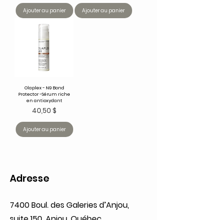
Ajouter au panier
Ajouter au panier
Olaplex - N9 Bond
Protector -Sérum riche
en antioxydant
Prix
40,50 $
Ajouter au panier
Adresse
7400 Boul. des Galeries d’Anjou,
suite 150, Anjou, Québec