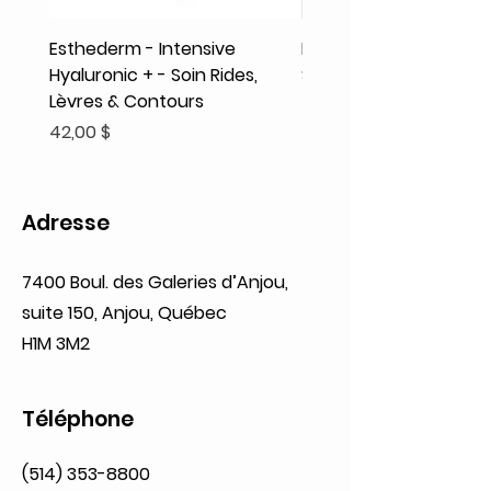
Esthederm - Intensive
Rodolphe & Co - Coeur
Hyaluronic + - Soin Rides,
Shampooing Texture
Lèvres & Contours
Prix
41,93 $
Prix
42,00 $
Adresse
7400 Boul. des Galeries d’Anjou,
suite 150, Anjou, Québec
H1M 3M2
Téléphone
(514) 353-8800