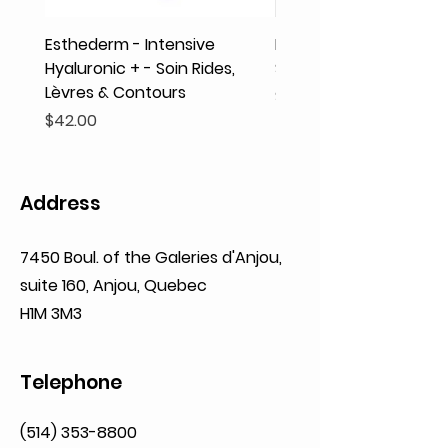
Esthederm - Intensive
Rodolphe & Co - Coeur
Hyaluronic + - Soin Rides,
Shampooing Texture
Lèvres & Contours
Price
$41.93
Price
$42.00
Address
7450 Boul. of the Galeries d'Anjou,
suite 160,
Anjou, Quebec
H1M 3M3
Telephone
(514) 353-8800