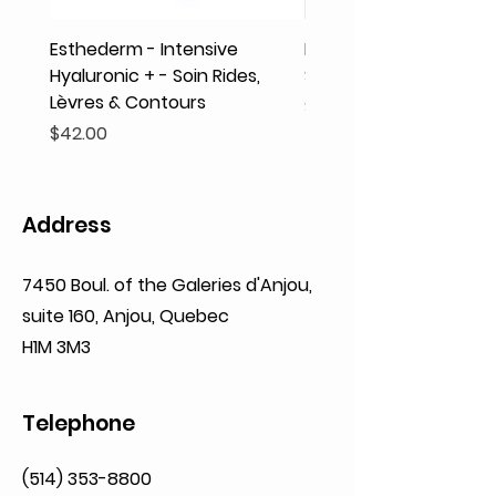
Esthederm - Intensive
Rodolphe & Co - Coeur
Hyaluronic + - Soin Rides,
Shampooing Texture
Lèvres & Contours
Price
$41.93
Price
$42.00
Address
7450 Boul. of the Galeries d'Anjou,
suite 160,
Anjou, Quebec
H1M 3M3
Telephone
(514) 353-8800