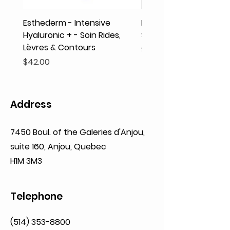
Esthederm - Intensive
Rodolphe & Co - Coeur
Hyaluronic + - Soin Rides,
Shampooing Texture
Lèvres & Contours
Price
$41.93
Price
$42.00
Address
7450 Boul. of the Galeries d'Anjou,
suite 160,
Anjou, Quebec
H1M 3M3
Telephone
(514) 353-8800