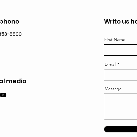
ephone
Write us h
 353-8800
First Name
E-mail
al media
Message