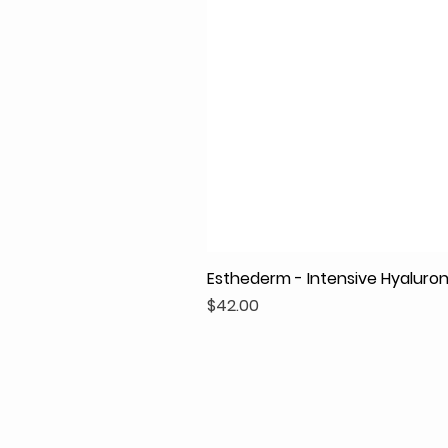
Esthederm - Intensive Hyaluroni
Price
$42.00