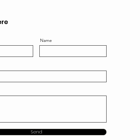
ere
Name
Send