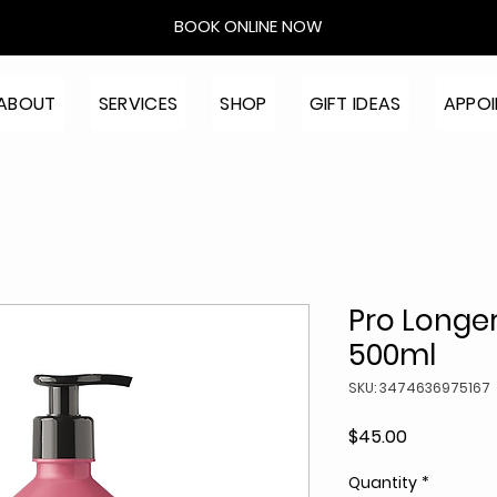
BOOK ONLINE NOW
ABOUT
SERVICES
SHOP
GIFT IDEAS
APPO
Pro Longer
500ml
SKU: 3474636975167
Price
$45.00
Quantity
*