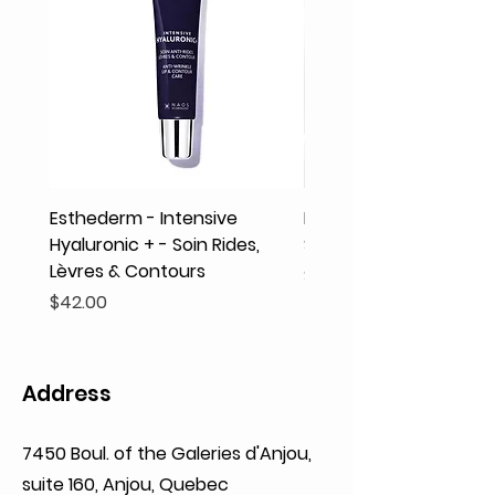
Esthederm - Intensive
Rodolphe & Co - Coeur
Hyaluronic + - Soin Rides,
Shampooing Texture
Lèvres & Contours
Price
$41.93
Price
$42.00
Address
7450 Boul. of the Galeries d'Anjou,
suite 160,
Anjou, Quebec