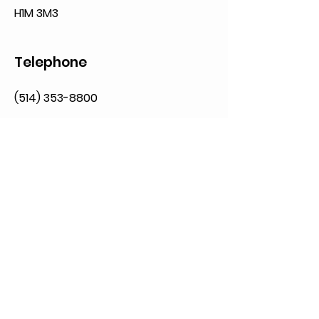
H1M 3M3
Telephone
(514) 353-8800
Open hours
Monday: 09:00 to 20:00
Tuesday: 09:00 to 20:00
Wednesday: 09:00 to 21:00
Thursday: 09:00 to 21:00
Friday: 09:00 to 21:00
Saturday: 09:00 to 17:00
Sunday: 10:00 to 17:00
Social media
Privacy Policy