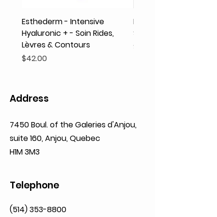
Esthederm - Intensive
Rodolphe & Co - Coeur
Hyaluronic + - Soin Rides,
Shampooing Texture
Lèvres & Contours
Price
$41.93
Price
$42.00
Address
7450 Boul. of the Galeries d'Anjou,
suite 160,
Anjou, Quebec
H1M 3M3
Telephone
(514) 353-8800