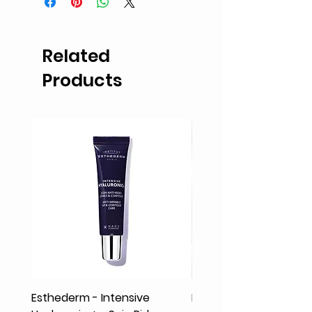
Related
Products
Esthederm - Intensive
Rodolphe & Co - Coeur