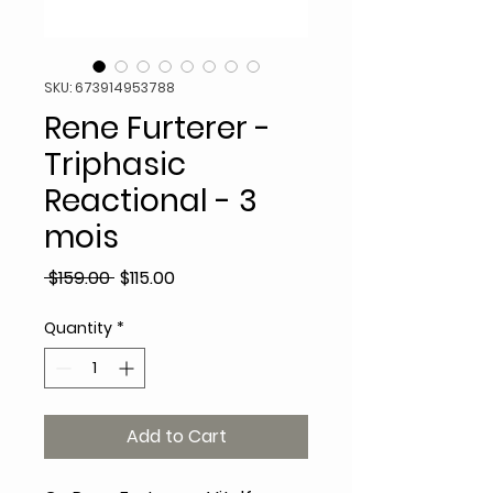
SKU: 673914953788
Rene Furterer -
Triphasic
Reactional - 3
mois
Regular
Sale
 $159.00 
$115.00
Price
Price
Quantity
*
Add to Cart