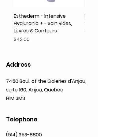
Esthederm - Intensive
Rodolphe & Co - Coeur
Hyaluronic + - Soin Rides,
Shampooing Texture
Lèvres & Contours
Price
$41.93
Price
$42.00
Address
7450 Boul. of the Galeries d'Anjou,
suite 160,
Anjou, Quebec
H1M 3M3
Telephone
(514) 353-8800