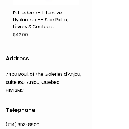
Esthederm - Intensive
Rodolphe & Co - Coeur
Hyaluronic + - Soin Rides,
Shampooing Texture
Lèvres & Contours
Price
$41.93
Price
$42.00
Address
7450 Boul. of the Galeries d'Anjou,
suite 160,
Anjou, Quebec
H1M 3M3
Telephone
(514) 353-8800