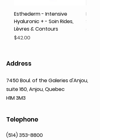
Esthederm - Intensive
Rodolphe & Co - Coeur
Hyaluronic + - Soin Rides,
Shampooing Texture
Lèvres & Contours
Price
$41.93
Price
$42.00
Address
7450 Boul. of the Galeries d'Anjou,
suite 160,
Anjou, Quebec
H1M 3M3
Telephone
(514) 353-8800