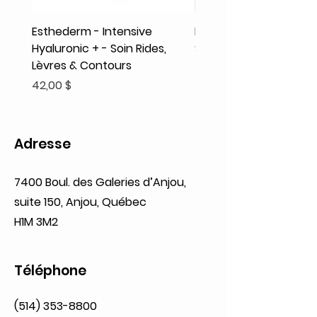
Esthederm - Intensive
Rodolphe & Co - Coeur
Hyaluronic + - Soin Rides,
Shampooing Texture
Lèvres & Contours
Prix
41,93 $
Prix
42,00 $
Adresse
7400 Boul. des Galeries d’Anjou,
suite 150, Anjou, Québec
H1M 3M2
Téléphone
(514) 353-8800