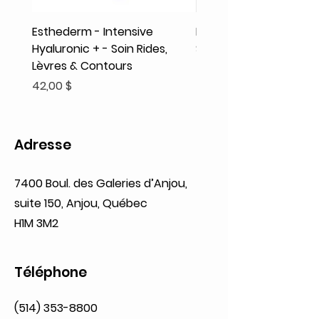
Esthederm - Intensive
Rodolphe & Co - Coeur
Hyaluronic + - Soin Rides,
Shampooing Texture
Lèvres & Contours
Prix
41,93 $
Prix
42,00 $
Adresse
7400 Boul. des Galeries d’Anjou,
suite 150, Anjou, Québec
H1M 3M2
Téléphone
(514) 353-8800