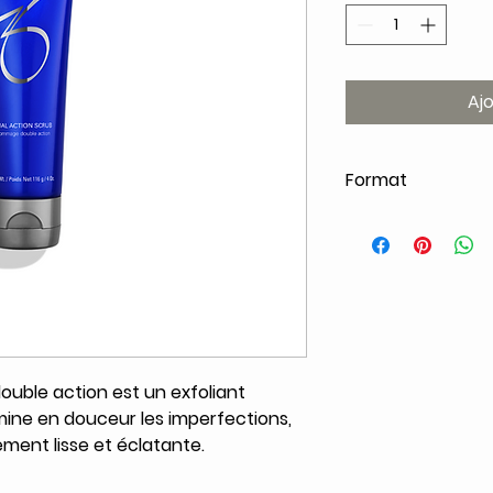
Aj
Format
58g
uble action est un exfoliant
mine en douceur les imperfections,
ment lisse et éclatante.