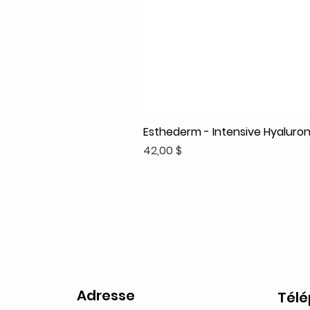
Esthederm - Intensive Hyaluroni
Prix
42,00 $
Adresse
Tél