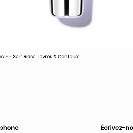
c + - Soin Rides, Lèvres & Contours
Aperçu rapide
éphone
Écrivez-no