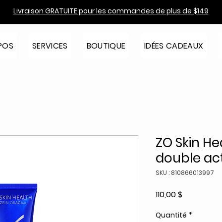
Livraison GRATUITE pour les commandes de plus de $149
POS
SERVICES
BOUTIQUE
IDÉES CADEAUX
ZO Skin H
double ac
SKU : 810866013997
Prix
110,00 $
Quantité
*