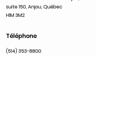
suite 150, Anjou, Québec
H1M 3M2
Téléphone
(514) 353-8800
Heures d'ouverture
Lundi: 09:00 à 20:00
Mardi: 09:00 à 20:00
Mercredi: 09:00 à 21:00
Jeudi: 09:00 à 21:00
Vendredi: 09:00 à 21:00
Samedi: 09:00 à 17:00
Dimanche: 10:00 à 17:00