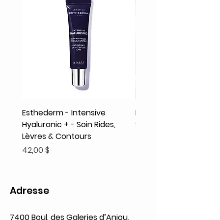
Esthederm - Intensive
Rodolphe & Co - Coeur
Hyaluronic + - Soin Rides,
Shampooing Texture
Lèvres & Contours
Prix
41,93 $
Prix
42,00 $
Adresse
7400 Boul. des Galeries d’Anjou,