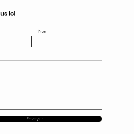
us ici
Nom
Envoyer