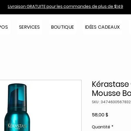
Livraison GRATUITE pour les commandes de plus de $149
POS
SERVICES
BOUTIQUE
IDÉES CADEAUX
Kérastase -
Mousse Bo
SKU : 3474630567832
Prix
58,00 $
Quantité
*