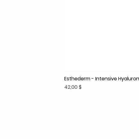
Esthederm - Intensive Hyaluroni
Prix
42,00 $