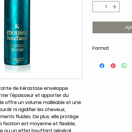
Aj
Format
150ml
ffante de Kérastase enveloppe
r l'épaisseur et apporter du
Elle offre un volume malléable et une
rdir ni rigidifier les cheveux,
nts fluides. De plus, elle protège
a fixation est moyenne et flexible,
e ou un effet bouffant général.