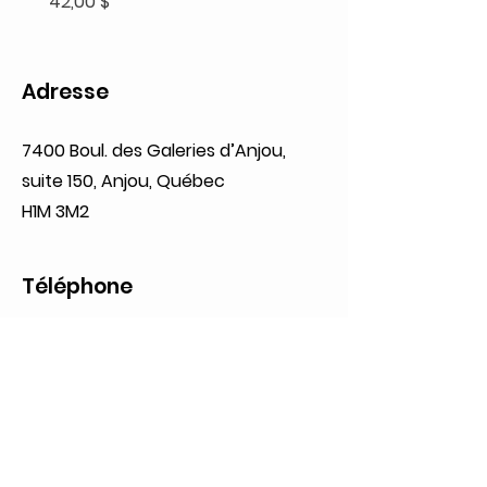
Prix
42,00 $
Adresse
7400 Boul. des Galeries d’Anjou,
suite 150, Anjou, Québec
H1M 3M2
Téléphone
(514) 353-8800
Heures d'ouverture
Lundi: 09:00 à 20:00
Mardi: 09:00 à 20:00