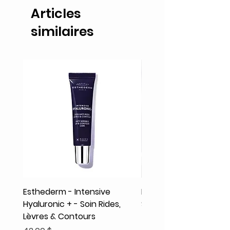
Articles
similaires
Esthederm - Intensive
Rodolphe & Co - Coeur
Hyaluronic + - Soin Rides,
Shampooing Texture
Lèvres & Contours
Prix
41,93 $