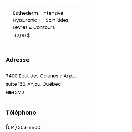
Esthederm - Intensive
Rodolphe & Co - Coeur
Hyaluronic + - Soin Rides,
Shampooing Texture
Lèvres & Contours
Prix
41,93 $
Prix
42,00 $
Adresse
7400 Boul. des Galeries d’Anjou,
suite 150, Anjou, Québec
H1M 3M2
Téléphone
(514) 353-8800