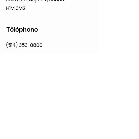
H1M 3M2
Téléphone
(514) 353-8800
Heures d'ouverture
Lundi: 09:00 à 20:00
Mardi: 09:00 à 20:00
Mercredi: 09:00 à 21:00
Jeudi: 09:00 à 21:00
Vendredi: 09:00 à 21:00
Samedi: 09:00 à 17:00
Dimanche: 10:00 à 17:00
Réseaux sociaux
Politique de