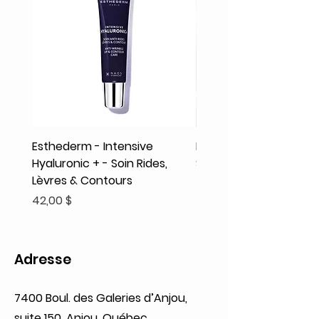
Esthederm - Intensive
Rodolphe & Co - Coeur
Hyaluronic + - Soin Rides,
Shampooing Texture
Lèvres & Contours
Prix
41,93 $
Prix
42,00 $
Adresse
7400 Boul. des Galeries d’Anjou,
suite 150, Anjou, Québec