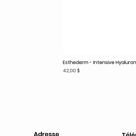
Esthederm - Intensive Hyaluroni
Prix
42,00 $
Adresse
Tél