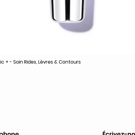
c + - Soin Rides, Lèvres & Contours
Aperçu rapide
éphone
Écrivez-no