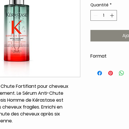
Quantité
*
Aj
Format
90ml
hute Fortifiant pour cheveux
issement. Le Sérum Anti-Chute
esis Homme de Kérastase est
cheveux fragiles. Enrichi en
a chute des cheveux après six
ienne.