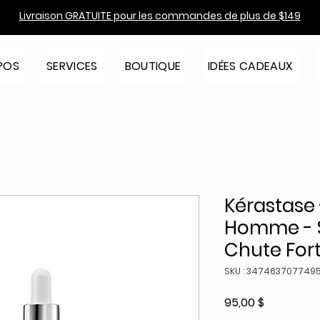
Livraison GRATUITE pour les commandes de plus de $149
POS
SERVICES
BOUTIQUE
IDÉES CADEAUX
Kérastase 
Homme - S
Chute Fort
SKU : 347463707749
Prix
95,00 $