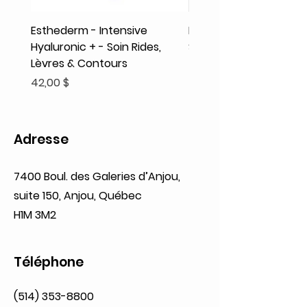
Esthederm - Intensive
Rodolphe & Co - Coeur
Hyaluronic + - Soin Rides,
Shampooing Texture
Lèvres & Contours
Prix
41,93 $
Prix
42,00 $
Adresse
7400 Boul. des Galeries d’Anjou,
suite 150, Anjou, Québec
H1M 3M2
Téléphone
(514) 353-8800