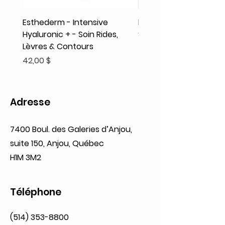
Esthederm - Intensive
Rodolphe & Co - Coeur
Hyaluronic + - Soin Rides,
Shampooing Texture
Lèvres & Contours
Prix
41,93 $
Prix
42,00 $
Adresse
7400 Boul. des Galeries d’Anjou,
suite 150, Anjou, Québec
H1M 3M2
Téléphone
(514) 353-8800