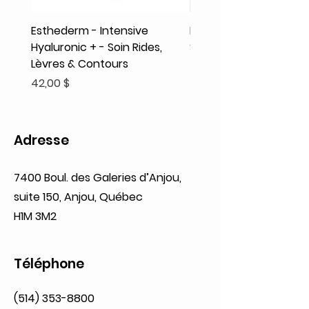
Esthederm - Intensive
Rodolphe & Co - Coeur
Hyaluronic + - Soin Rides,
Shampooing Texture
Lèvres & Contours
Prix
41,93 $
Prix
42,00 $
Adresse
7400 Boul. des Galeries d’Anjou,
suite 150, Anjou, Québec
H1M 3M2
Téléphone
(514) 353-8800