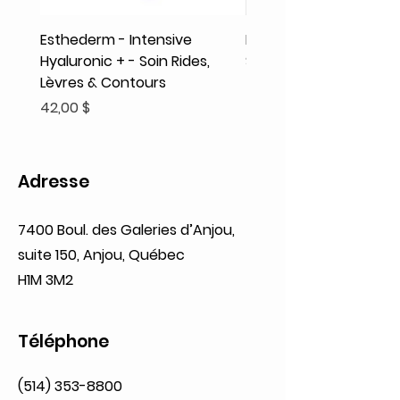
Esthederm - Intensive
Rodolphe & Co - Coeur
Hyaluronic + - Soin Rides,
Shampooing Texture
Lèvres & Contours
Prix
41,93 $
Prix
42,00 $
Adresse
7400 Boul. des Galeries d’Anjou,
suite 150, Anjou, Québec
H1M 3M2
Téléphone
(514) 353-8800