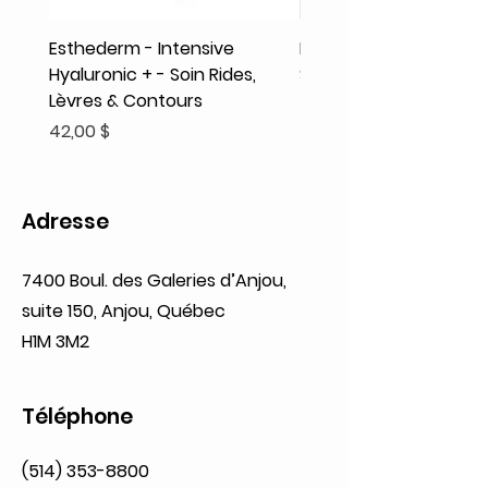
Esthederm - Intensive
Rodolphe & Co - Coeur
Hyaluronic + - Soin Rides,
Shampooing Texture
Lèvres & Contours
Prix
41,93 $
Prix
42,00 $
Adresse
7400 Boul. des Galeries d’Anjou,
suite 150, Anjou, Québec
H1M 3M2
Téléphone
(514) 353-8800