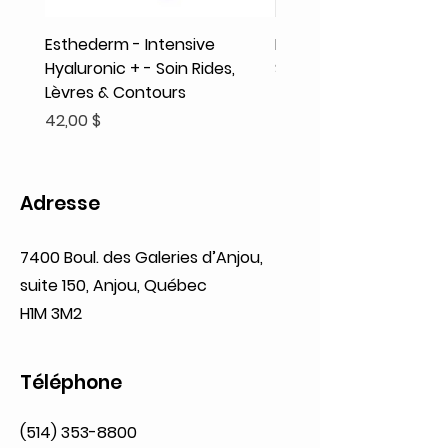
Esthederm - Intensive
Rodolphe & Co - Coeur
Hyaluronic + - Soin Rides,
Shampooing Texture
Lèvres & Contours
Prix
41,93 $
Prix
42,00 $
Adresse
7400 Boul. des Galeries d’Anjou,
suite 150, Anjou, Québec
H1M 3M2
Téléphone
(514) 353-8800