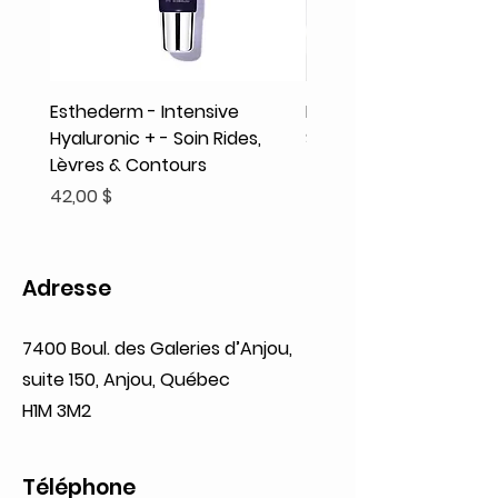
Esthederm - Intensive
Rodolphe & Co - Coeur
Hyaluronic + - Soin Rides,
Shampooing Texture
Lèvres & Contours
Prix
41,93 $
Prix
42,00 $
Adresse
7400 Boul. des Galeries d’Anjou,
suite 150, Anjou, Québec
H1M 3M2
Téléphone