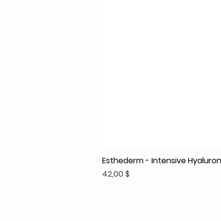
Esthederm - Intensive Hyaluroni
Prix
42,00 $