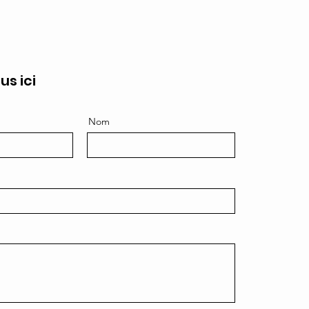
us ici
Nom