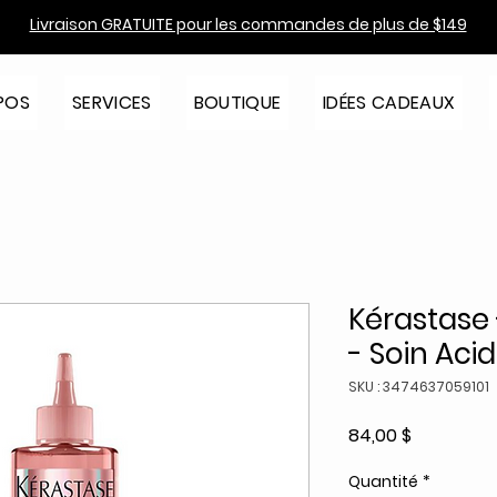
Livraison GRATUITE pour les commandes de plus de $149
POS
SERVICES
BOUTIQUE
IDÉES CADEAUX
Kérastase
- Soin Ac
SKU : 3474637059101
Prix
84,00 $
Quantité
*