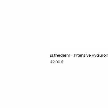
Esthederm - Intensive Hyaluroni
Prix
42,00 $