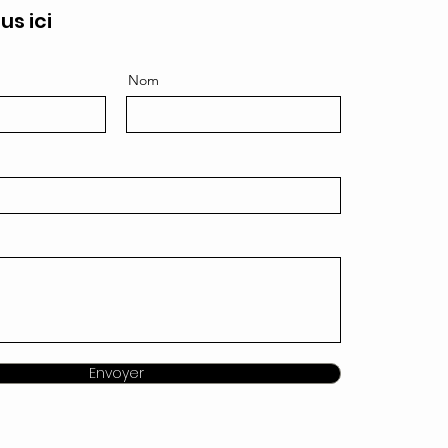
us ici
Nom
Envoyer