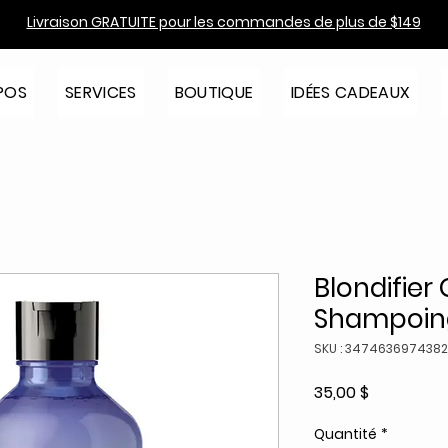
Livraison GRATUITE pour les commandes de plus de $149
POS
SERVICES
BOUTIQUE
IDÉES CADEAUX
Blondifier 
Shampoin
SKU : 3474636974382
Prix
35,00 $
Quantité
*